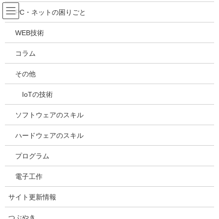
コ
ナ
吉川万能ＩＴ研究所
PC・ネットの困りごと
ン
ビ
テ
ゲ
WEB技術
ン
ー
メディア
ツ
シ
コラム
へ
ョ
ス
ン
HOME
メディア
20240104141933
その他
キ
に
ッ
移
IoTの技術
プ
動
2024年1月4日
/ 最終更新日時 :
2024年1月4日
kazuhiro
20240104141933
ソフトウェアのスキル
ハードウェアのスキル
プログラム
電子工作
サイト更新情報
つぶやき