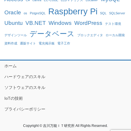
C#
canva
EC-CUBE
LEDマトリクス
LocalWP
Raspberry Pi
Oracle
os
PstgreSQL
SQL
SQLServer
Ubuntu
VB.NET
Windows
WordPress
テスト環境
データベース
デザインツール
ブロックエディタ
ローカル開発
資料作成
通販サイト
電光掲示板
電子工作
ホーム
ハードウェアのスキル
ソフトウェアのスキル
IoTの技術
プライバシーポリシー
Copyright © 吉川万能ＩＴ研究所 All Rights Reserved.