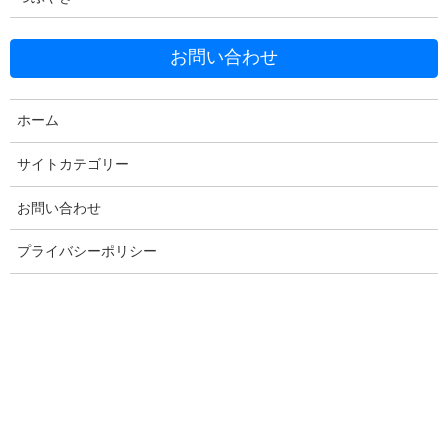
Facebook
X
Bluesky
お問い合わせ
Threads
Hatena
LINE
Copy
ホーム
サイトカテゴリー
コメントを残す
お問い合わせ
プライバシーポリシー
メールアドレスが公開されることはありません。
※
が付いている
欄は必須項目です
コメント
※