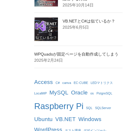
2025年10月14日
VB.NETとC#は似ているか？
2025年6月5日
WPQuadsが固定ページを自動作成してしまう
2025年2月24日
Access
C#
canva
EC-CUBE
LEDマトリクス
MySQL
Oracle
LocalWP
os
PstgreSQL
Raspberry Pi
SQL
SQLServer
Ubuntu
VB.NET
Windows
WordPress
テスト環境
デザインツール