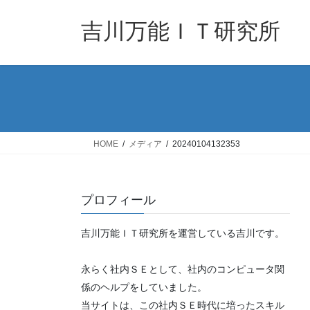
コ
ナ
ン
ビ
吉川万能ＩＴ研究所
テ
ゲ
ン
ー
ツ
シ
へ
ョ
ス
ン
キ
に
ッ
移
HOME
メディア
20240104132353
プ
動
プロフィール
吉川万能ＩＴ研究所を運営している吉川です。
永らく社内ＳＥとして、社内のコンピュータ関
係のヘルプをしていました。
当サイトは、この社内ＳＥ時代に培ったスキル