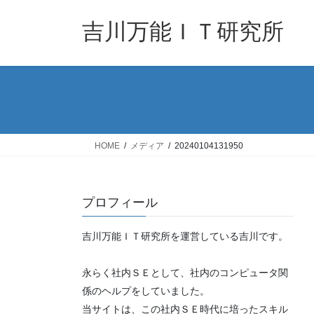
コ
ナ
ン
ビ
吉川万能ＩＴ研究所
テ
ゲ
ン
ー
ツ
シ
へ
ョ
ス
ン
キ
に
ッ
移
HOME
メディア
20240104131950
プ
動
プロフィール
吉川万能ＩＴ研究所を運営している吉川です。
永らく社内ＳＥとして、社内のコンピュータ関
係のヘルプをしていました。
当サイトは、この社内ＳＥ時代に培ったスキル