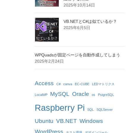
2025年10月14日
VB.NETとC#は似ているか？
2025年6月5日
WPQuadsが固定ページを自動作成してしまう
2025年2月24日
Access
C#
canva
EC-CUBE
LEDマトリクス
MySQL
Oracle
LocalWP
os
PstgreSQL
Raspberry Pi
SQL
SQLServer
Ubuntu
VB.NET
Windows
WordPress
テスト環境
デザインツール