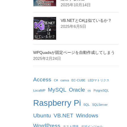
2025年10月14日
VB.NETとC#は似ているか？
2025年6月5日
WPQuadsが固定ページを自動作成してしまう
2025年2月24日
Access
C#
canva
EC-CUBE
LEDマトリクス
MySQL
Oracle
LocalWP
os
PstgreSQL
Raspberry Pi
SQL
SQLServer
Ubuntu
VB.NET
Windows
WordPress
テスト環境
デザインツール