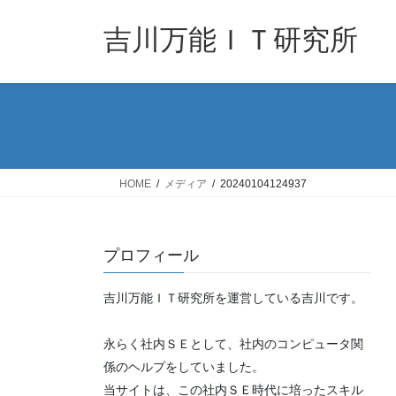
コ
ナ
ン
ビ
吉川万能ＩＴ研究所
テ
ゲ
ン
ー
ツ
シ
へ
ョ
ス
ン
キ
に
ッ
移
HOME
メディア
20240104124937
プ
動
プロフィール
吉川万能ＩＴ研究所を運営している吉川です。
永らく社内ＳＥとして、社内のコンピュータ関
係のヘルプをしていました。
当サイトは、この社内ＳＥ時代に培ったスキル