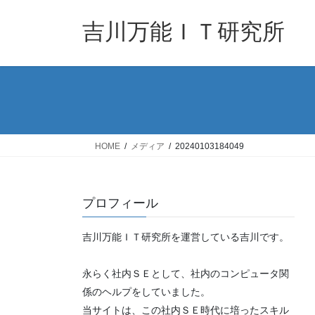
コ
ナ
ン
ビ
吉川万能ＩＴ研究所
テ
ゲ
ン
ー
ツ
シ
へ
ョ
ス
ン
キ
に
ッ
移
HOME
メディア
20240103184049
プ
動
プロフィール
吉川万能ＩＴ研究所を運営している吉川です。
永らく社内ＳＥとして、社内のコンピュータ関
係のヘルプをしていました。
当サイトは、この社内ＳＥ時代に培ったスキル