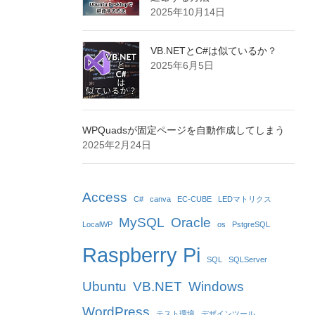
2025年10月14日
VB.NETとC#は似ているか？
2025年6月5日
WPQuadsが固定ページを自動作成してしまう
2025年2月24日
Access
C#
canva
EC-CUBE
LEDマトリクス
MySQL
Oracle
LocalWP
os
PstgreSQL
Raspberry Pi
SQL
SQLServer
Ubuntu
VB.NET
Windows
WordPress
テスト環境
デザインツール