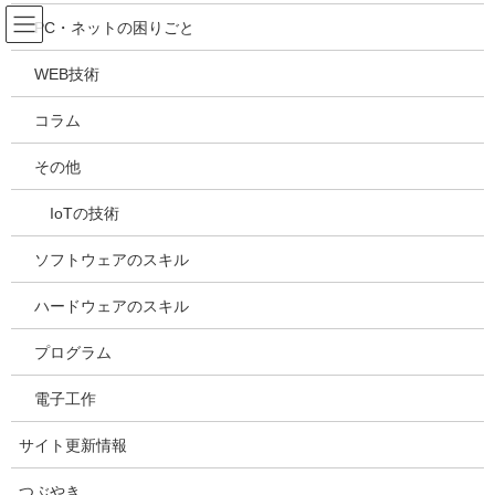
コ
ナ
吉川万能ＩＴ研究所
PC・ネットの困りごと
ン
ビ
テ
ゲ
WEB技術
ン
ー
メディア
ツ
シ
コラム
へ
ョ
ス
ン
HOME
メディア
20230928184233
その他
キ
に
ッ
移
IoTの技術
プ
動
2023年9月28日
/ 最終更新日時 :
2023年9月28日
kazuhiro
20230928184233
ソフトウェアのスキル
ハードウェアのスキル
プログラム
電子工作
サイト更新情報
つぶやき