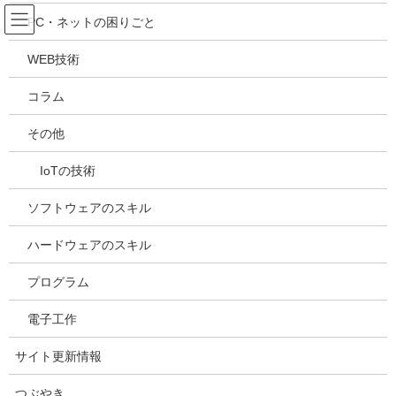
コ
ナ
吉川万能ＩＴ研究所
PC・ネットの困りごと
ン
ビ
テ
ゲ
WEB技術
ン
ー
メディア
ツ
シ
コラム
へ
ョ
ス
ン
HOME
メディア
20230928184206
その他
キ
に
ッ
移
IoTの技術
プ
動
2023年9月28日
/ 最終更新日時 :
2023年9月28日
kazuhiro
20230928184206
ソフトウェアのスキル
ハードウェアのスキル
プログラム
電子工作
サイト更新情報
つぶやき