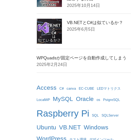
2025年10月14日
VB.NETとC#は似ているか？
2025年6月5日
WPQuadsが固定ページを自動作成してしまう
2025年2月24日
Access
C#
canva
EC-CUBE
LEDマトリクス
MySQL
Oracle
LocalWP
os
PstgreSQL
Raspberry Pi
SQL
SQLServer
Ubuntu
VB.NET
Windows
WordPress
テスト環境
デザインツール