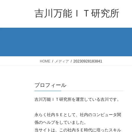
コ
ナ
ン
ビ
吉川万能ＩＴ研究所
テ
ゲ
ン
ー
ツ
シ
へ
ョ
ス
ン
キ
に
ッ
移
HOME
メディア
20230928183841
プ
動
プロフィール
吉川万能ＩＴ研究所を運営している吉川です。
永らく社内ＳＥとして、社内のコンピュータ関
係のヘルプをしていました。
当サイトは、この社内ＳＥ時代に培ったスキル