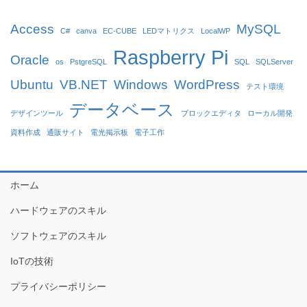
Access
MySQL
C#
canva
EC-CUBE
LEDマトリクス
LocalWP
Raspberry Pi
Oracle
os
PstgreSQL
SQL
SQLServer
Ubuntu
VB.NET
Windows
WordPress
テスト環境
データベース
デザインツール
ブロックエディタ
ローカル開発
資料作成
通販サイト
電光掲示板
電子工作
ホーム
ハードウェアのスキル
ソフトウェアのスキル
IoTの技術
プライバシーポリシー