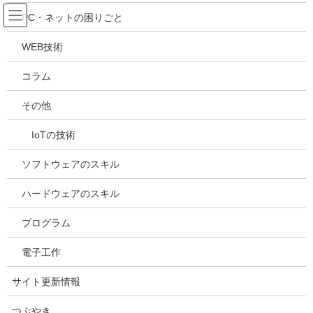
コ
ナ
吉川万能ＩＴ研究所
PC・ネットの困りごと
ン
ビ
テ
ゲ
WEB技術
ン
ー
メディア
ツ
シ
コラム
へ
ョ
ス
ン
HOME
メディア
20230813144652
その他
キ
に
ッ
移
IoTの技術
プ
動
2023年8月13日
/ 最終更新日時 :
2023年8月13日
kazuhiro
20230813144652
ソフトウェアのスキル
ハードウェアのスキル
プログラム
電子工作
サイト更新情報
つぶやき