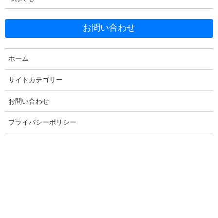
お問い合わせ
Facebook
X
Bluesky
ホーム
Threads
Hatena
LINE
Copy
サイトカテゴリー
お問い合わせ
プライバシーポリシー
コメントを残す
メールアドレスが公開されることはありません。
※
が付いている
欄は必須項目です
コメント
※