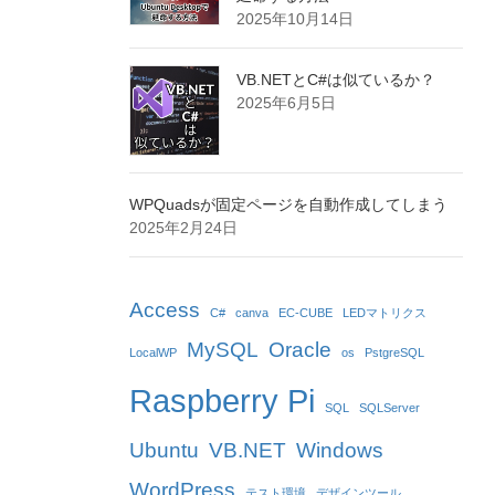
2025年10月14日
VB.NETとC#は似ているか？
2025年6月5日
WPQuadsが固定ページを自動作成してしまう
2025年2月24日
Access
C#
canva
EC-CUBE
LEDマトリクス
MySQL
Oracle
LocalWP
os
PstgreSQL
Raspberry Pi
SQL
SQLServer
Ubuntu
VB.NET
Windows
WordPress
テスト環境
デザインツール