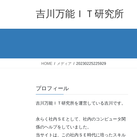
コ
ナ
ン
ビ
吉川万能ＩＴ研究所
テ
ゲ
ン
ー
ツ
シ
へ
ョ
ス
ン
キ
に
ッ
移
HOME
メディア
20230225225929
プ
動
プロフィール
吉川万能ＩＴ研究所を運営している吉川です。
永らく社内ＳＥとして、社内のコンピュータ関
係のヘルプをしていました。
当サイトは、この社内ＳＥ時代に培ったスキル