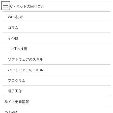
コ
ナ
吉川万能ＩＴ研究所
PC・ネットの困りごと
ン
ビ
テ
ゲ
WEB技術
ン
ー
メディア
ツ
シ
コラム
へ
ョ
ス
ン
HOME
メディア
20230225144904
その他
キ
に
ッ
移
IoTの技術
プ
動
2023年2月25日
/ 最終更新日時 :
2023年2月25日
kazuhiro
20230225144904
ソフトウェアのスキル
ハードウェアのスキル
プログラム
電子工作
サイト更新情報
つぶやき