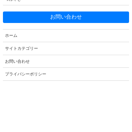
お問い合わせ
Facebook
X
Bluesky
Threads
Hatena
LINE
ホーム
Copy
サイトカテゴリー
お問い合わせ
コメントを残す
プライバシーポリシー
メールアドレスが公開されることはありません。
※
が付いている
欄は必須項目です
コメント
※