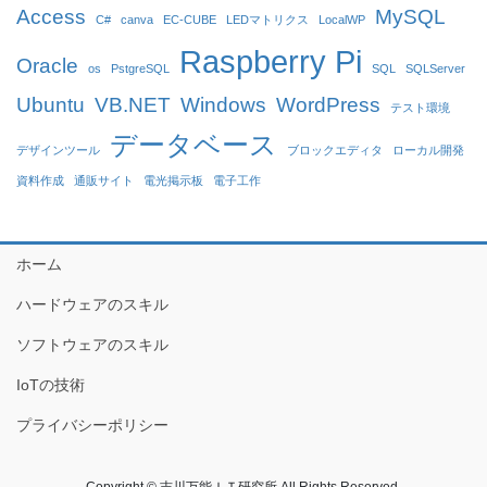
Access
MySQL
C#
canva
EC-CUBE
LEDマトリクス
LocalWP
Raspberry Pi
Oracle
os
PstgreSQL
SQL
SQLServer
Ubuntu
VB.NET
Windows
WordPress
テスト環境
データベース
デザインツール
ブロックエディタ
ローカル開発
資料作成
通販サイト
電光掲示板
電子工作
ホーム
ハードウェアのスキル
ソフトウェアのスキル
IoTの技術
プライバシーポリシー