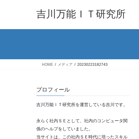
コ
ナ
ン
ビ
吉川万能ＩＴ研究所
テ
ゲ
ン
ー
ツ
シ
へ
ョ
ス
ン
キ
に
ッ
移
HOME
メディア
20230223182743
プ
動
プロフィール
吉川万能ＩＴ研究所を運営している吉川です。
永らく社内ＳＥとして、社内のコンピュータ関
係のヘルプをしていました。
当サイトは、この社内ＳＥ時代に培ったスキル