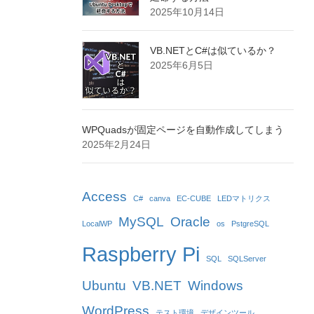
2025年10月14日
VB.NETとC#は似ているか？
2025年6月5日
WPQuadsが固定ページを自動作成してしまう
2025年2月24日
Access
C#
canva
EC-CUBE
LEDマトリクス
MySQL
Oracle
LocalWP
os
PstgreSQL
Raspberry Pi
SQL
SQLServer
Ubuntu
VB.NET
Windows
WordPress
テスト環境
デザインツール