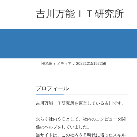
コ
ナ
ン
ビ
吉川万能ＩＴ研究所
テ
ゲ
ン
ー
ツ
シ
へ
ョ
ス
ン
キ
に
ッ
移
HOME
メディア
20221215192256
プ
動
プロフィール
吉川万能ＩＴ研究所を運営している吉川です。
永らく社内ＳＥとして、社内のコンピュータ関
係のヘルプをしていました。
当サイトは、この社内ＳＥ時代に培ったスキル