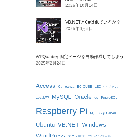
2025年10月14日
VB.NETとC#は似ているか？
2025年6月5日
WPQuadsが固定ページを自動作成してしまう
2025年2月24日
Access
C#
canva
EC-CUBE
LEDマトリクス
MySQL
Oracle
LocalWP
os
PstgreSQL
Raspberry Pi
SQL
SQLServer
Ubuntu
VB.NET
Windows
WordPress
テスト環境
デザインツール