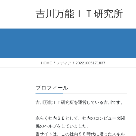
コ
ナ
ン
ビ
吉川万能ＩＴ研究所
テ
ゲ
ン
ー
ツ
シ
へ
ョ
ス
ン
キ
に
ッ
移
HOME
メディア
20221005171837
プ
動
プロフィール
吉川万能ＩＴ研究所を運営している吉川です。
永らく社内ＳＥとして、社内のコンピュータ関
係のヘルプをしていました。
当サイトは、この社内ＳＥ時代に培ったスキル