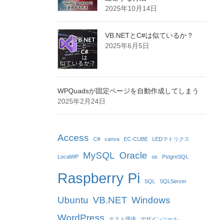
2025年10月14日
VB.NETとC#は似ているか？
2025年6月5日
WPQuadsが固定ページを自動作成してしまう
2025年2月24日
Access
C#
canva
EC-CUBE
LEDマトリクス
MySQL
Oracle
LocalWP
os
PstgreSQL
Raspberry Pi
SQL
SQLServer
Ubuntu
VB.NET
Windows
WordPress
テスト環境
デザインツール