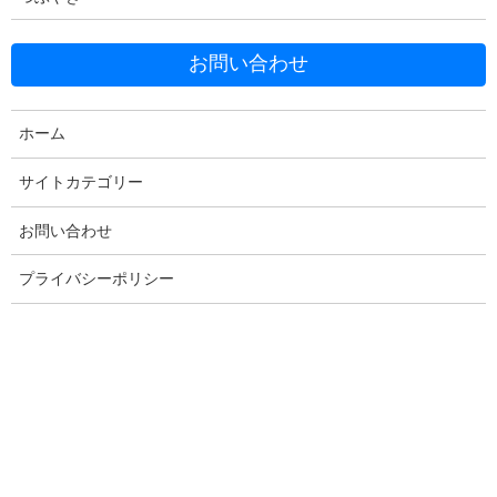
Facebook
X
Bluesky
お問い合わせ
Threads
Hatena
LINE
Copy
ホーム
サイトカテゴリー
コメントを残す
お問い合わせ
プライバシーポリシー
メールアドレスが公開されることはありません。
※
が付いている
欄は必須項目です
コメント
※