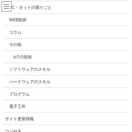
コ
ナ
吉川万能ＩＴ研究所
PC・ネットの困りごと
ン
ビ
テ
ゲ
WEB技術
ン
ー
メディア
ツ
シ
コラム
へ
ョ
ス
ン
HOME
メディア
20221004163706
その他
キ
に
ッ
移
IoTの技術
プ
動
2022年10月4日
/ 最終更新日時 :
2022年10月4日
kazuhiro
20221004163706
ソフトウェアのスキル
ハードウェアのスキル
プログラム
電子工作
サイト更新情報
つぶやき