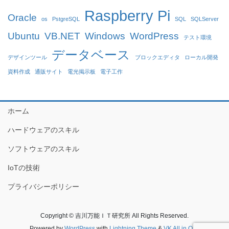
Raspberry Pi
Oracle
os
PstgreSQL
SQL
SQLServer
Ubuntu
VB.NET
Windows
WordPress
テスト環境
データベース
デザインツール
ブロックエディタ
ローカル開発
資料作成
通販サイト
電光掲示板
電子工作
ホーム
ハードウェアのスキル
ソフトウェアのスキル
IoTの技術
プライバシーポリシー
Copyright © 吉川万能ＩＴ研究所 All Rights Reserved.
Powered by
WordPress
with
Lightning Theme
&
VK All in One