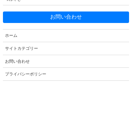
お問い合わせ
ホーム
Facebook
X
Bluesky
Threads
Hatena
LINE
サイトカテゴリー
Copy
お問い合わせ
プライバシーポリシー
コメントを残す
メールアドレスが公開されることはありません。
※
が付いている
欄は必須項目です
コメント
※