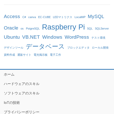
Access
MySQL
C#
canva
EC-CUBE
LEDマトリクス
LocalWP
Raspberry Pi
Oracle
os
PstgreSQL
SQL
SQLServer
Ubuntu
VB.NET
Windows
WordPress
テスト環境
データベース
デザインツール
ブロックエディタ
ローカル開発
資料作成
通販サイト
電光掲示板
電子工作
ホーム
ハードウェアのスキル
ソフトウェアのスキル
IoTの技術
プライバシーポリシー