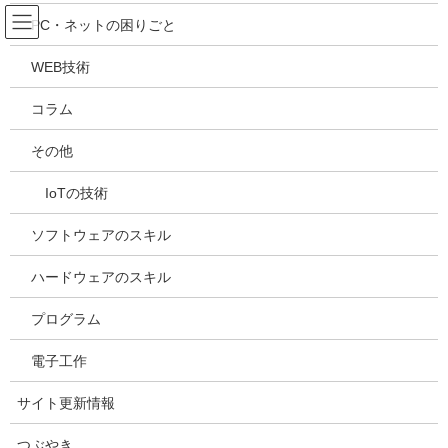
コ
ナ
吉川万能ＩＴ研究所
PC・ネットの困りごと
ン
ビ
テ
ゲ
WEB技術
ン
ー
メディア
ツ
シ
コラム
へ
ョ
ス
ン
HOME
メディア
20221004161236
その他
キ
に
ッ
移
IoTの技術
プ
動
2022年10月4日
/ 最終更新日時 :
2022年10月4日
kazuhiro
20221004161236
ソフトウェアのスキル
ハードウェアのスキル
プログラム
電子工作
サイト更新情報
つぶやき