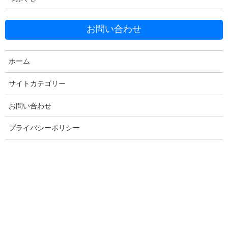
お問い合わせ
ホーム
Facebook
X
Bluesky
サイトカテゴリー
Threads
Hatena
LINE
Copy
お問い合わせ
プライバシーポリシー
コメントを残す
メールアドレスが公開されることはありません。
※
が付いている
欄は必須項目です
コメント
※