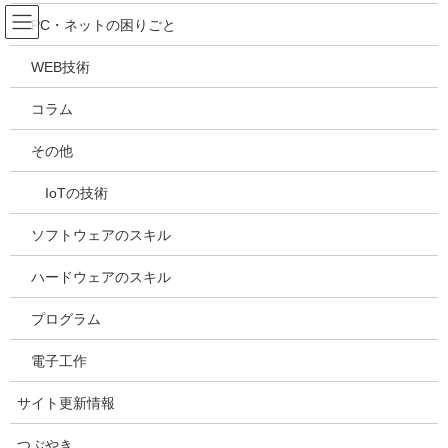
コ
ナ
吉川万能ＩＴ研究所
PC・ネットの困りごと
ン
ビ
テ
ゲ
WEB技術
ン
ー
メディア
ツ
シ
コラム
へ
ョ
ス
ン
HOME
メディア
20221003142001
その他
キ
に
ッ
移
IoTの技術
プ
動
2022年10月3日
/ 最終更新日時 :
2022年10月3日
kazuhiro
20221003142001
ソフトウェアのスキル
ハードウェアのスキル
プログラム
電子工作
サイト更新情報
つぶやき