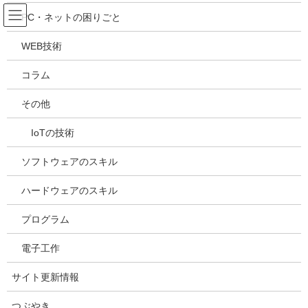
コ
ナ
吉川万能ＩＴ研究所
PC・ネットの困りごと
ン
ビ
テ
ゲ
WEB技術
ン
ー
メディア
ツ
シ
コラム
へ
ョ
ス
ン
HOME
メディア
20221002215805
その他
キ
に
ッ
移
IoTの技術
プ
動
2022年10月2日
/ 最終更新日時 :
2022年10月2日
kazuhiro
20221002215805
ソフトウェアのスキル
ハードウェアのスキル
プログラム
電子工作
サイト更新情報
つぶやき