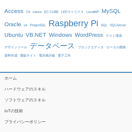
Access
MySQL
C#
canva
EC-CUBE
LEDマトリクス
LocalWP
Raspberry Pi
Oracle
os
PstgreSQL
SQL
SQLServer
Ubuntu
VB.NET
Windows
WordPress
テスト環境
データベース
デザインツール
ブロックエディタ
ローカル開発
資料作成
通販サイト
電光掲示板
電子工作
ホーム
ハードウェアのスキル
ソフトウェアのスキル
IoTの技術
プライバシーポリシー