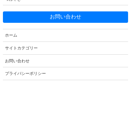
お問い合わせ
Facebook
X
Bluesky
ホーム
Threads
Hatena
LINE
Copy
サイトカテゴリー
お問い合わせ
コメントを残す
プライバシーポリシー
メールアドレスが公開されることはありません。
※
が付いている
欄は必須項目です
コメント
※