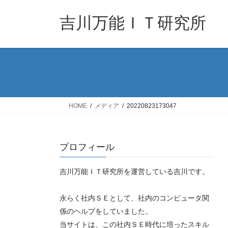
コ
ナ
ン
ビ
吉川万能ＩＴ研究所
テ
ゲ
ン
ー
ツ
シ
へ
ョ
ス
ン
キ
に
ッ
移
HOME
メディア
20220823173047
プ
動
プロフィール
吉川万能ＩＴ研究所を運営している吉川です。
永らく社内ＳＥとして、社内のコンピュータ関
係のヘルプをしていました。
当サイトは、この社内ＳＥ時代に培ったスキル