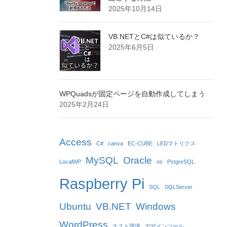
2025年10月14日
VB.NETとC#は似ているか？
2025年6月5日
WPQuadsが固定ページを自動作成してしまう
2025年2月24日
Access
C#
canva
EC-CUBE
LEDマトリクス
MySQL
Oracle
LocalWP
os
PstgreSQL
Raspberry Pi
SQL
SQLServer
Ubuntu
VB.NET
Windows
WordPress
テスト環境
デザインツール