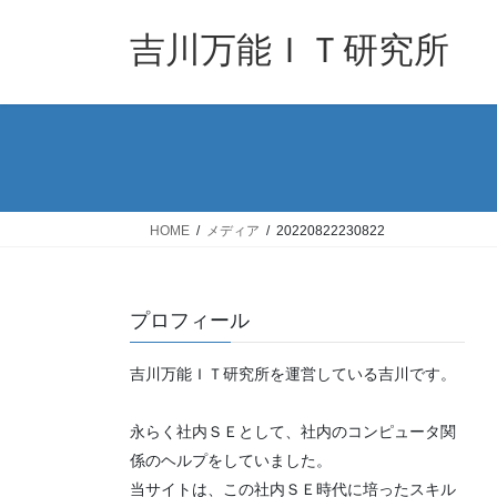
コ
ナ
ン
ビ
吉川万能ＩＴ研究所
テ
ゲ
ン
ー
ツ
シ
へ
ョ
ス
ン
キ
に
ッ
移
HOME
メディア
20220822230822
プ
動
プロフィール
吉川万能ＩＴ研究所を運営している吉川です。
永らく社内ＳＥとして、社内のコンピュータ関
係のヘルプをしていました。
当サイトは、この社内ＳＥ時代に培ったスキル