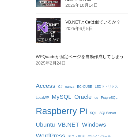
2025年10月14日
VB.NETとC#は似ているか？
2025年6月5日
WPQuadsが固定ページを自動作成してしまう
2025年2月24日
Access
C#
canva
EC-CUBE
LEDマトリクス
MySQL
Oracle
LocalWP
os
PstgreSQL
Raspberry Pi
SQL
SQLServer
Ubuntu
VB.NET
Windows
WordPress
テスト環境
デザインツール