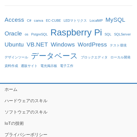
Access
MySQL
C#
canva
EC-CUBE
LEDマトリクス
LocalWP
Raspberry Pi
Oracle
os
PstgreSQL
SQL
SQLServer
Ubuntu
VB.NET
Windows
WordPress
テスト環境
データベース
デザインツール
ブロックエディタ
ローカル開発
資料作成
通販サイト
電光掲示板
電子工作
ホーム
ハードウェアのスキル
ソフトウェアのスキル
IoTの技術
プライバシーポリシー