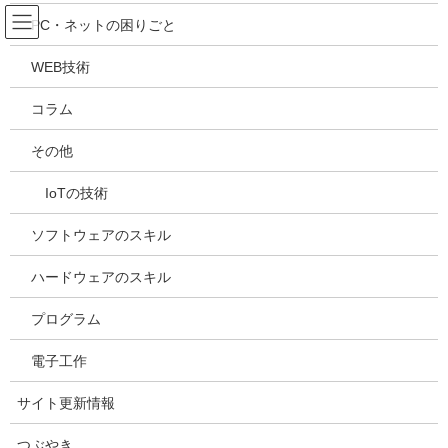
コ
ナ
吉川万能ＩＴ研究所
PC・ネットの困りごと
ン
ビ
テ
ゲ
WEB技術
ン
ー
メディア
ツ
シ
コラム
へ
ョ
ス
ン
HOME
メディア
20220817184615
その他
キ
に
ッ
移
IoTの技術
プ
動
2022年8月17日
/ 最終更新日時 :
2022年8月17日
kazuhiro
20220817184615
ソフトウェアのスキル
ハードウェアのスキル
プログラム
電子工作
サイト更新情報
つぶやき