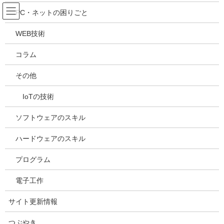
コ
ナ
吉川万能ＩＴ研究所
PC・ネットの困りごと
ン
ビ
テ
ゲ
WEB技術
ン
ー
メディア
ツ
シ
コラム
へ
ョ
ス
ン
HOME
メディア
20220805155648
その他
キ
に
ッ
移
IoTの技術
プ
動
2022年8月5日
/ 最終更新日時 :
2022年8月5日
kazuhiro
20220805155648
ソフトウェアのスキル
ハードウェアのスキル
プログラム
電子工作
サイト更新情報
つぶやき