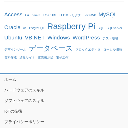
Access
MySQL
C#
canva
EC-CUBE
LEDマトリクス
LocalWP
Raspberry Pi
Oracle
os
PstgreSQL
SQL
SQLServer
Ubuntu
VB.NET
Windows
WordPress
テスト環境
データベース
デザインツール
ブロックエディタ
ローカル開発
資料作成
通販サイト
電光掲示板
電子工作
ホーム
ハードウェアのスキル
ソフトウェアのスキル
IoTの技術
プライバシーポリシー