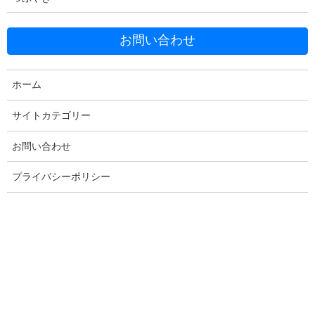
お問い合わせ
Facebook
X
Bluesky
ホーム
Threads
Hatena
LINE
サイトカテゴリー
Copy
お問い合わせ
プライバシーポリシー
コメントを残す
メールアドレスが公開されることはありません。
※
が付いている
欄は必須項目です
コメント
※