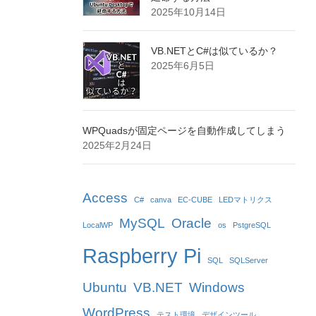
2025年10月14日
VB.NETとC#は似ているか？
2025年6月5日
WPQuadsが固定ページを自動作成してしまう
2025年2月24日
Access
C#
canva
EC-CUBE
LEDマトリクス
MySQL
Oracle
LocalWP
os
PstgreSQL
Raspberry Pi
SQL
SQLServer
Ubuntu
VB.NET
Windows
WordPress
テスト環境
デザインツール