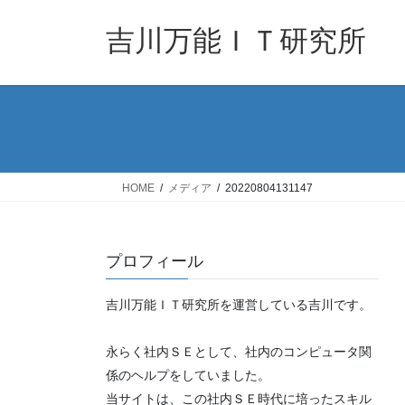
コ
ナ
ン
ビ
吉川万能ＩＴ研究所
テ
ゲ
ン
ー
ツ
シ
へ
ョ
ス
ン
キ
に
ッ
移
HOME
メディア
20220804131147
プ
動
プロフィール
吉川万能ＩＴ研究所を運営している吉川です。
永らく社内ＳＥとして、社内のコンピュータ関
係のヘルプをしていました。
当サイトは、この社内ＳＥ時代に培ったスキル