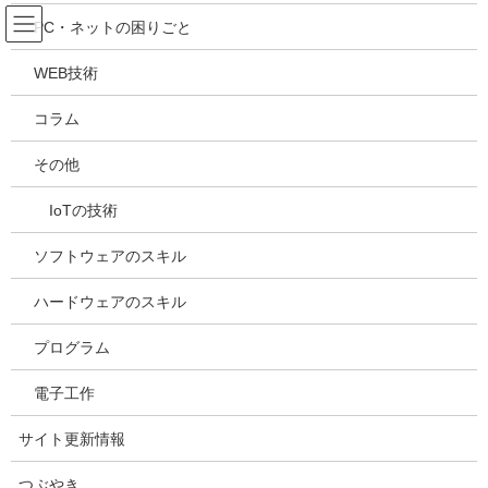
コ
ナ
吉川万能ＩＴ研究所
PC・ネットの困りごと
ン
ビ
テ
ゲ
WEB技術
ン
ー
メディア
ツ
シ
コラム
へ
ョ
ス
ン
HOME
メディア
20220804114234
その他
キ
に
ッ
移
IoTの技術
プ
動
2022年8月5日
/ 最終更新日時 :
2022年8月5日
kazuhiro
20220804114234
ソフトウェアのスキル
ハードウェアのスキル
プログラム
電子工作
サイト更新情報
つぶやき