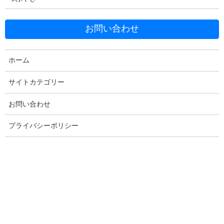
お問い合わせ
ホーム
Facebook
X
Bluesky
サイトカテゴリー
Threads
Hatena
LINE
Copy
お問い合わせ
プライバシーポリシー
コメントを残す
メールアドレスが公開されることはありません。
※
が付いている
欄は必須項目です
コメント
※