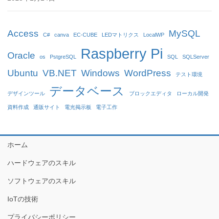
Access
MySQL
C#
canva
EC-CUBE
LEDマトリクス
LocalWP
Raspberry Pi
Oracle
os
PstgreSQL
SQL
SQLServer
Ubuntu
VB.NET
Windows
WordPress
テスト環境
データベース
デザインツール
ブロックエディタ
ローカル開発
資料作成
通販サイト
電光掲示板
電子工作
ホーム
ハードウェアのスキル
ソフトウェアのスキル
IoTの技術
プライバシーポリシー