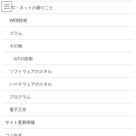
コ
ナ
吉川万能ＩＴ研究所
PC・ネットの困りごと
ン
ビ
テ
ゲ
WEB技術
ン
ー
メディア
ツ
シ
コラム
へ
ョ
ス
ン
HOME
メディア
20220803182323
その他
キ
に
ッ
移
IoTの技術
プ
動
2022年8月3日
/ 最終更新日時 :
2022年8月3日
kazuhiro
20220803182323
ソフトウェアのスキル
ハードウェアのスキル
プログラム
電子工作
サイト更新情報
つぶやき