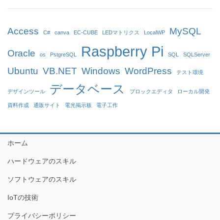
Access
MySQL
C#
canva
EC-CUBE
LEDマトリクス
LocalWP
Raspberry Pi
Oracle
os
PstgreSQL
SQL
SQLServer
Ubuntu
VB.NET
Windows
WordPress
テスト環境
データベース
デザインツール
ブロックエディタ
ローカル開発
資料作成
通販サイト
電光掲示板
電子工作
ホーム
ハードウェアのスキル
ソフトウェアのスキル
IoTの技術
プライバシーポリシー