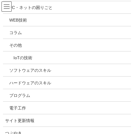
コ
ナ
吉川万能ＩＴ研究所
PC・ネットの困りごと
ン
ビ
テ
ゲ
WEB技術
ン
ー
メディア
ツ
シ
コラム
へ
ョ
ス
ン
HOME
メディア
20220317144555
その他
キ
に
ッ
移
IoTの技術
プ
動
2022年3月17日
/ 最終更新日時 :
2022年3月17日
kazuhiro
20220317144555
ソフトウェアのスキル
ハードウェアのスキル
プログラム
電子工作
サイト更新情報
つぶやき