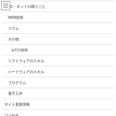
コ
ナ
吉川万能ＩＴ研究所
PC・ネットの困りごと
ン
ビ
テ
ゲ
WEB技術
ン
ー
メディア
ツ
シ
コラム
へ
ョ
ス
ン
HOME
メディア
20220308162331
その他
キ
に
ッ
移
IoTの技術
プ
動
2022年3月9日
/ 最終更新日時 :
2022年3月9日
kazuhiro
20220308162331
ソフトウェアのスキル
ハードウェアのスキル
プログラム
電子工作
サイト更新情報
つぶやき