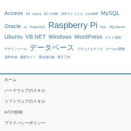
Access
MySQL
C#
canva
EC-CUBE
LEDマトリクス
LocalWP
Raspberry Pi
Oracle
os
PstgreSQL
SQL
SQLServer
Ubuntu
VB.NET
Windows
WordPress
テスト環境
データベース
デザインツール
ブロックエディタ
ローカル開発
資料作成
通販サイト
電光掲示板
電子工作
ホーム
ハードウェアのスキル
ソフトウェアのスキル
IoTの技術
プライバシーポリシー