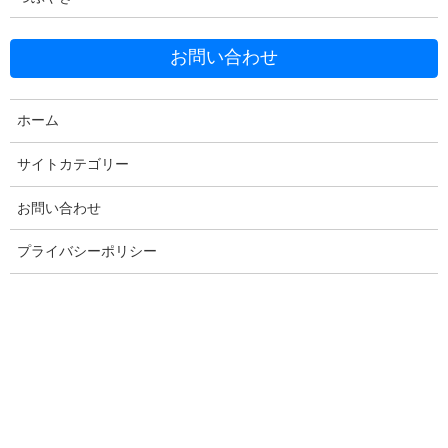
お問い合わせ
Facebook
X
Bluesky
ホーム
Threads
Hatena
LINE
サイトカテゴリー
Copy
お問い合わせ
プライバシーポリシー
コメントを残す
メールアドレスが公開されることはありません。
※
が付いている
欄は必須項目です
コメント
※