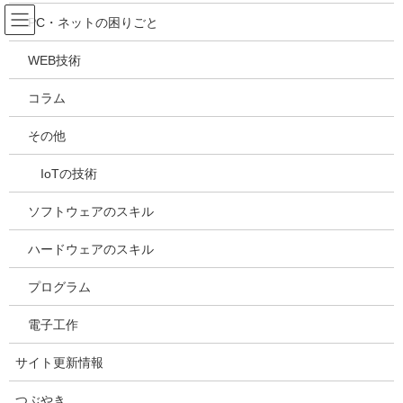
コ
ナ
吉川万能ＩＴ研究所
PC・ネットの困りごと
ン
ビ
テ
ゲ
WEB技術
ン
ー
メディア
ツ
シ
コラム
へ
ョ
ス
ン
HOME
メディア
20210830160344
その他
キ
に
ッ
移
IoTの技術
プ
動
2021年8月30日
/ 最終更新日時 :
2021年8月30日
kazuhiro
20210830160344
ソフトウェアのスキル
ハードウェアのスキル
プログラム
電子工作
サイト更新情報
つぶやき