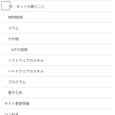
コ
ナ
吉川万能ＩＴ研究所
PC・ネットの困りごと
ン
ビ
テ
ゲ
WEB技術
ン
ー
メディア
ツ
シ
コラム
へ
ョ
ス
ン
HOME
メディア
20210810151033
その他
キ
に
ッ
移
IoTの技術
プ
動
2021年8月10日
/ 最終更新日時 :
2021年8月10日
kazuhiro
20210810151033
ソフトウェアのスキル
ハードウェアのスキル
プログラム
電子工作
サイト更新情報
つぶやき