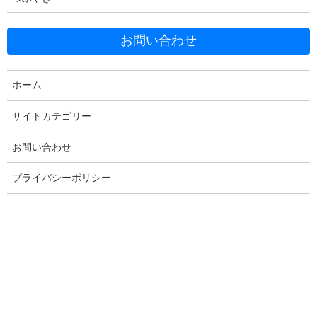
お問い合わせ
ホーム
Facebook
X
Bluesky
Threads
Hatena
LINE
サイトカテゴリー
Copy
お問い合わせ
プライバシーポリシー
コメントを残す
メールアドレスが公開されることはありません。
※
が付いている
欄は必須項目です
コメント
※