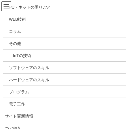
コ
ナ
吉川万能ＩＴ研究所
PC・ネットの困りごと
ン
ビ
テ
ゲ
WEB技術
ン
ー
メディア
ツ
シ
コラム
へ
ョ
ス
ン
HOME
メディア
20210810150926
その他
キ
に
ッ
移
IoTの技術
プ
動
2021年8月10日
/ 最終更新日時 :
2021年8月10日
kazuhiro
20210810150926
ソフトウェアのスキル
ハードウェアのスキル
プログラム
電子工作
サイト更新情報
つぶやき