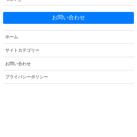
お問い合わせ
ホーム
Facebook
X
Bluesky
Threads
Hatena
LINE
サイトカテゴリー
Copy
お問い合わせ
プライバシーポリシー
コメントを残す
メールアドレスが公開されることはありません。
※
が付いている
欄は必須項目です
コメント
※