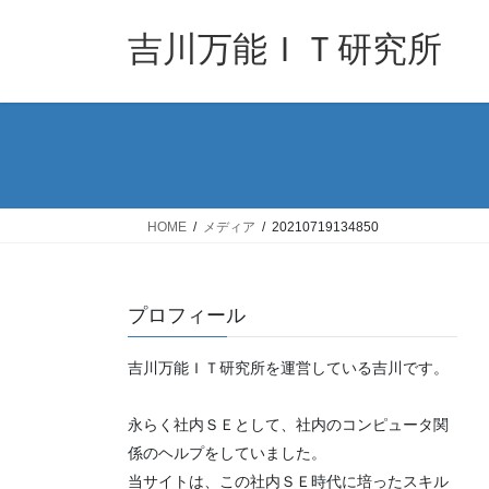
コ
ナ
ン
ビ
吉川万能ＩＴ研究所
テ
ゲ
ン
ー
ツ
シ
へ
ョ
ス
ン
キ
に
ッ
移
HOME
メディア
20210719134850
プ
動
プロフィール
吉川万能ＩＴ研究所を運営している吉川です。
永らく社内ＳＥとして、社内のコンピュータ関
係のヘルプをしていました。
当サイトは、この社内ＳＥ時代に培ったスキル