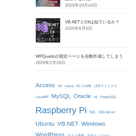
2025年10月14日
VB.NETとC#は似ているか？
2025年6月5日
WPQuadsが固定ページを自動作成してしまう
2025年2月24日
Access
C#
canva
EC-CUBE
LEDマトリクス
MySQL
Oracle
LocalWP
os
PstgreSQL
Raspberry Pi
SQL
SQLServer
Ubuntu
VB.NET
Windows
WordPress
テスト環境
デザインツール