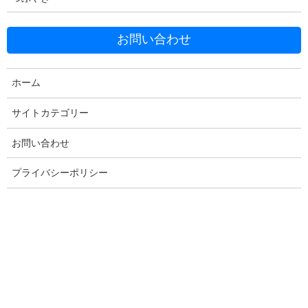
Facebook
X
Bluesky
お問い合わせ
Threads
Hatena
LINE
Copy
ホーム
サイトカテゴリー
コメントを残す
お問い合わせ
プライバシーポリシー
メールアドレスが公開されることはありません。
※
が付いている
欄は必須項目です
コメント
※