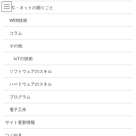
コ
ナ
吉川万能ＩＴ研究所
PC・ネットの困りごと
ン
ビ
テ
ゲ
WEB技術
ン
ー
メディア
ツ
シ
コラム
へ
ョ
ス
ン
HOME
メディア
20210617192426
その他
キ
に
ッ
移
IoTの技術
プ
動
2021年6月17日
/ 最終更新日時 :
2021年6月17日
kazuhiro
20210617192426
ソフトウェアのスキル
ハードウェアのスキル
プログラム
電子工作
サイト更新情報
つぶやき