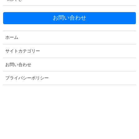
お問い合わせ
Facebook
X
Bluesky
ホーム
Threads
Hatena
LINE
サイトカテゴリー
Copy
お問い合わせ
プライバシーポリシー
コメントを残す
メールアドレスが公開されることはありません。
※
が付いている
欄は必須項目です
コメント
※