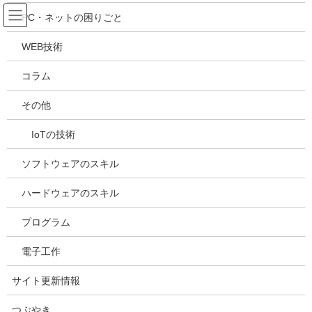
コ
ナ
吉川万能ＩＴ研究所
PC・ネットの困りごと
ン
ビ
テ
ゲ
WEB技術
ン
ー
メディア
ツ
シ
コラム
へ
ョ
ス
ン
HOME
メディア
20210525175500
その他
キ
に
ッ
移
IoTの技術
プ
動
2021年5月25日
/ 最終更新日時 :
2021年5月25日
kazuhiro
20210525175500
ソフトウェアのスキル
ハードウェアのスキル
プログラム
電子工作
サイト更新情報
つぶやき