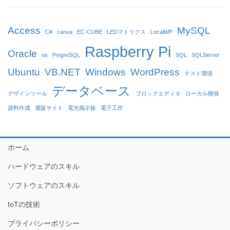
Access
MySQL
C#
canva
EC-CUBE
LEDマトリクス
LocalWP
Raspberry Pi
Oracle
os
PstgreSQL
SQL
SQLServer
Ubuntu
VB.NET
Windows
WordPress
テスト環境
データベース
デザインツール
ブロックエディタ
ローカル開発
資料作成
通販サイト
電光掲示板
電子工作
ホーム
ハードウェアのスキル
ソフトウェアのスキル
IoTの技術
プライバシーポリシー