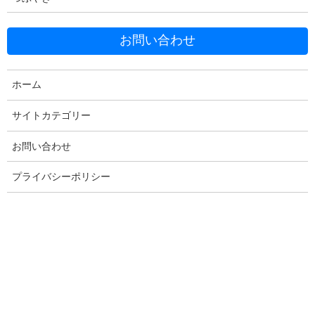
Threads
Hatena
LINE
Copy
お問い合わせ
ホーム
コメントを残す
サイトカテゴリー
メールアドレスが公開されることはありません。
※
が付いている
お問い合わせ
欄は必須項目です
プライバシーポリシー
コメント
※