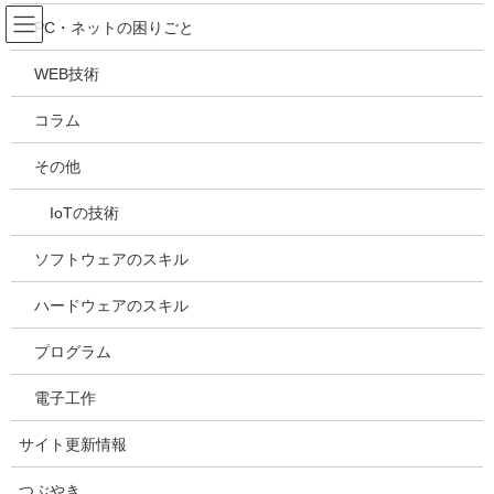
コ
ナ
吉川万能ＩＴ研究所
PC・ネットの困りごと
ン
ビ
テ
ゲ
WEB技術
ン
ー
メディア
ツ
シ
コラム
へ
ョ
ス
ン
HOME
メディア
20210525164350
その他
キ
に
ッ
移
IoTの技術
プ
動
2021年5月25日
/ 最終更新日時 :
2021年5月25日
kazuhiro
20210525164350
ソフトウェアのスキル
ハードウェアのスキル
プログラム
電子工作
サイト更新情報
Facebook
X
Bluesky
つぶやき