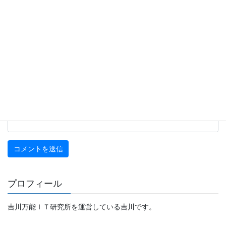
名前
※
メール
※
サイト
プロフィール
吉川万能ＩＴ研究所を運営している吉川です。