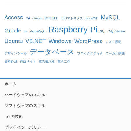
Access
MySQL
C#
canva
EC-CUBE
LEDマトリクス
LocalWP
Raspberry Pi
Oracle
os
PstgreSQL
SQL
SQLServer
Ubuntu
VB.NET
Windows
WordPress
テスト環境
データベース
デザインツール
ブロックエディタ
ローカル開発
資料作成
通販サイト
電光掲示板
電子工作
ホーム
ハードウェアのスキル
ソフトウェアのスキル
IoTの技術
プライバシーポリシー