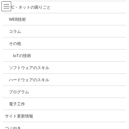
コ
ナ
吉川万能ＩＴ研究所
PC・ネットの困りごと
ン
ビ
テ
ゲ
WEB技術
ン
ー
メディア
ツ
シ
コラム
へ
ョ
ス
ン
HOME
メディア
20210525160134
その他
キ
に
ッ
移
IoTの技術
プ
動
2021年5月25日
/ 最終更新日時 :
2021年5月25日
kazuhiro
20210525160134
ソフトウェアのスキル
ハードウェアのスキル
プログラム
電子工作
サイト更新情報
つぶやき