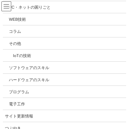
コ
ナ
吉川万能ＩＴ研究所
PC・ネットの困りごと
ン
ビ
テ
ゲ
WEB技術
ン
ー
メディア
ツ
シ
コラム
へ
ョ
ス
ン
HOME
メディア
20210525151936
その他
キ
に
ッ
移
IoTの技術
プ
動
2021年5月25日
/ 最終更新日時 :
2021年5月25日
kazuhiro
20210525151936
ソフトウェアのスキル
ハードウェアのスキル
プログラム
電子工作
サイト更新情報
つぶやき