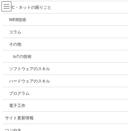
コ
ナ
吉川万能ＩＴ研究所
PC・ネットの困りごと
ン
ビ
テ
ゲ
WEB技術
ン
ー
メディア
ツ
シ
コラム
へ
ョ
ス
ン
HOME
メディア
20210525150955
その他
キ
に
ッ
移
IoTの技術
プ
動
2021年5月25日
/ 最終更新日時 :
2021年5月25日
kazuhiro
20210525150955
ソフトウェアのスキル
ハードウェアのスキル
プログラム
電子工作
サイト更新情報
つぶやき