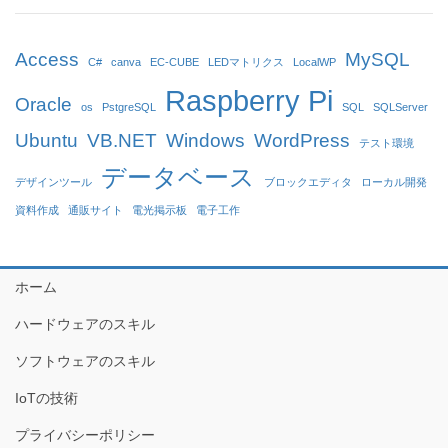
Access
MySQL
C#
canva
EC-CUBE
LEDマトリクス
LocalWP
Raspberry Pi
Oracle
os
PstgreSQL
SQL
SQLServer
Ubuntu
VB.NET
Windows
WordPress
テスト環境
データベース
デザインツール
ブロックエディタ
ローカル開発
資料作成
通販サイト
電光掲示板
電子工作
ホーム
ハードウェアのスキル
ソフトウェアのスキル
IoTの技術
プライバシーポリシー