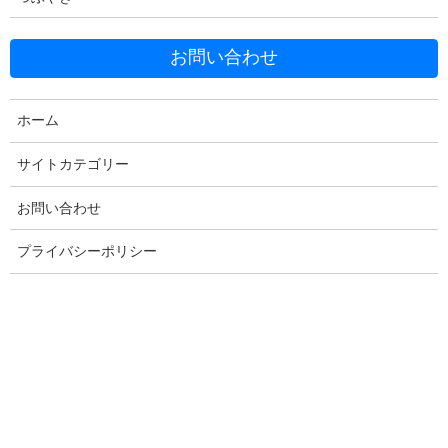
お問い合わせ
Facebook
X
Bluesky
ホーム
Threads
Hatena
LINE
Copy
サイトカテゴリー
お問い合わせ
コメントを残す
プライバシーポリシー
メールアドレスが公開されることはありません。
※
が付いている
欄は必須項目です
コメント
※