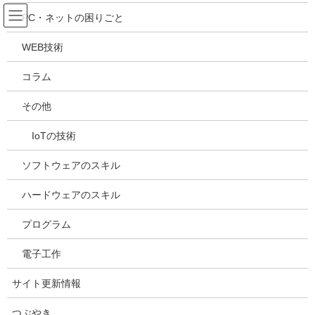
コ
ナ
吉川万能ＩＴ研究所
PC・ネットの困りごと
ン
ビ
テ
ゲ
WEB技術
ン
ー
メディア
ツ
シ
コラム
へ
ョ
ス
ン
HOME
メディア
20210517145955
その他
キ
に
ッ
移
IoTの技術
プ
動
2021年5月17日
/ 最終更新日時 :
2021年5月17日
kazuhiro
20210517145955
ソフトウェアのスキル
ハードウェアのスキル
プログラム
電子工作
サイト更新情報
つぶやき