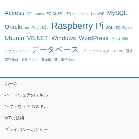
Access
MySQL
C#
canva
EC-CUBE
LEDマトリクス
LocalWP
Raspberry Pi
Oracle
os
PstgreSQL
SQL
SQLServer
Ubuntu
VB.NET
Windows
WordPress
テスト環境
データベース
デザインツール
ブロックエディタ
ローカル開発
資料作成
通販サイト
電光掲示板
電子工作
ホーム
ハードウェアのスキル
ソフトウェアのスキル
IoTの技術
プライバシーポリシー