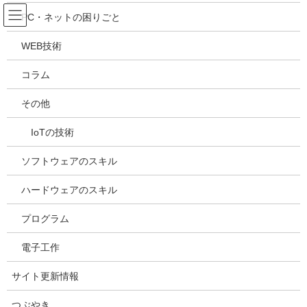
コ
ナ
吉川万能ＩＴ研究所
PC・ネットの困りごと
ン
ビ
テ
ゲ
WEB技術
ン
ー
メディア
ツ
シ
コラム
へ
ョ
ス
ン
HOME
メディア
20210517130804
その他
キ
に
ッ
移
IoTの技術
プ
動
2021年5月17日
/ 最終更新日時 :
2021年5月17日
kazuhiro
20210517130804
ソフトウェアのスキル
ハードウェアのスキル
プログラム
電子工作
サイト更新情報
つぶやき