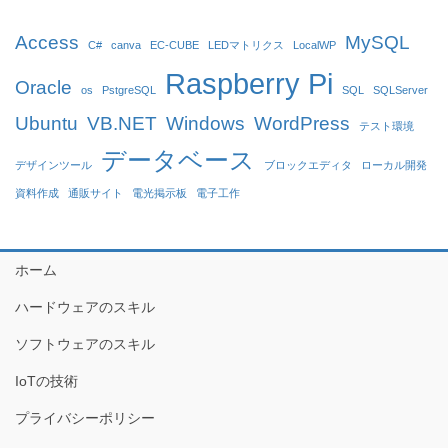
Access
MySQL
C#
canva
EC-CUBE
LEDマトリクス
LocalWP
Raspberry Pi
Oracle
os
PstgreSQL
SQL
SQLServer
Ubuntu
VB.NET
Windows
WordPress
テスト環境
データベース
デザインツール
ブロックエディタ
ローカル開発
資料作成
通販サイト
電光掲示板
電子工作
ホーム
ハードウェアのスキル
ソフトウェアのスキル
IoTの技術
プライバシーポリシー