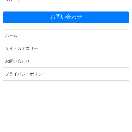
お問い合わせ
Facebook
X
Bluesky
ホーム
Threads
Hatena
LINE
Copy
サイトカテゴリー
お問い合わせ
プライバシーポリシー
コメントを残す
メールアドレスが公開されることはありません。
※
が付いている
欄は必須項目です
コメント
※