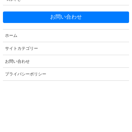
お問い合わせ
Facebook
X
Bluesky
ホーム
Threads
Hatena
LINE
サイトカテゴリー
Copy
お問い合わせ
プライバシーポリシー
コメントを残す
メールアドレスが公開されることはありません。
※
が付いている
欄は必須項目です
コメント
※