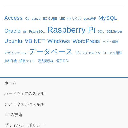
Access
MySQL
C#
canva
EC-CUBE
LEDマトリクス
LocalWP
Raspberry Pi
Oracle
os
PstgreSQL
SQL
SQLServer
Ubuntu
VB.NET
Windows
WordPress
テスト環境
データベース
デザインツール
ブロックエディタ
ローカル開発
資料作成
通販サイト
電光掲示板
電子工作
ホーム
ハードウェアのスキル
ソフトウェアのスキル
IoTの技術
プライバシーポリシー