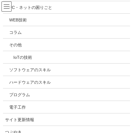
コ
ナ
吉川万能ＩＴ研究所
PC・ネットの困りごと
ン
ビ
テ
ゲ
WEB技術
ン
ー
メディア
ツ
シ
コラム
へ
ョ
ス
ン
HOME
メディア
20210514182213
その他
キ
に
ッ
移
IoTの技術
プ
動
2021年5月14日
/ 最終更新日時 :
2021年5月14日
kazuhiro
20210514182213
ソフトウェアのスキル
ハードウェアのスキル
プログラム
電子工作
サイト更新情報
つぶやき