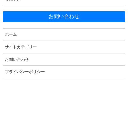
お問い合わせ
ホーム
Facebook
X
Bluesky
Threads
Hatena
LINE
サイトカテゴリー
Copy
お問い合わせ
プライバシーポリシー
コメントを残す
メールアドレスが公開されることはありません。
※
が付いている
欄は必須項目です
コメント
※