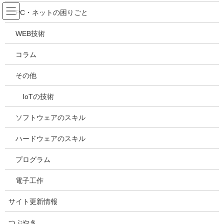
コ
ナ
吉川万能ＩＴ研究所
PC・ネットの困りごと
ン
ビ
テ
ゲ
WEB技術
ン
ー
メディア
ツ
シ
コラム
へ
ョ
ス
ン
HOME
メディア
20210514115722
その他
キ
に
ッ
移
IoTの技術
プ
動
2021年5月14日
/ 最終更新日時 :
2021年5月14日
kazuhiro
20210514115722
ソフトウェアのスキル
ハードウェアのスキル
プログラム
電子工作
サイト更新情報
つぶやき