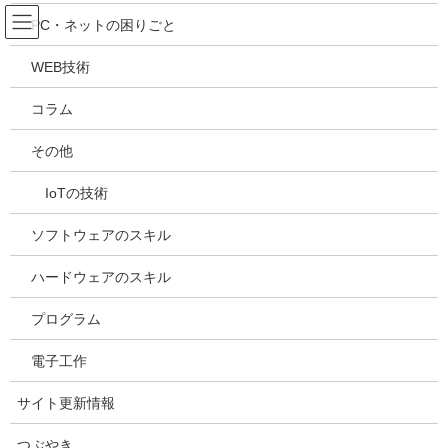
コ
ナ
吉川万能ＩＴ研究所
PC・ネットの困りごと
ン
ビ
テ
ゲ
WEB技術
ン
ー
メディア
ツ
シ
コラム
へ
ョ
ス
ン
HOME
メディア
20210514115657
その他
キ
に
ッ
移
IoTの技術
プ
動
2021年5月14日
/ 最終更新日時 :
2021年5月14日
kazuhiro
20210514115657
ソフトウェアのスキル
ハードウェアのスキル
プログラム
電子工作
サイト更新情報
つぶやき