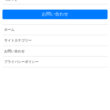
お問い合わせ
ホーム
Facebook
X
Bluesky
Threads
Hatena
LINE
サイトカテゴリー
Copy
お問い合わせ
プライバシーポリシー
コメントを残す
メールアドレスが公開されることはありません。
※
が付いている
欄は必須項目です
コメント
※