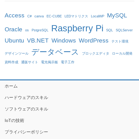
Access
MySQL
C#
canva
EC-CUBE
LEDマトリクス
LocalWP
Raspberry Pi
Oracle
os
PstgreSQL
SQL
SQLServer
Ubuntu
VB.NET
Windows
WordPress
テスト環境
データベース
デザインツール
ブロックエディタ
ローカル開発
資料作成
通販サイト
電光掲示板
電子工作
ホーム
ハードウェアのスキル
ソフトウェアのスキル
IoTの技術
プライバシーポリシー