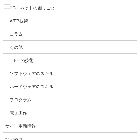
コ
ナ
吉川万能ＩＴ研究所
PC・ネットの困りごと
ン
ビ
テ
ゲ
WEB技術
ン
ー
メディア
ツ
シ
コラム
へ
ョ
ス
ン
HOME
メディア
20210513192138
その他
キ
に
ッ
移
IoTの技術
プ
動
2021年5月13日
/ 最終更新日時 :
2021年5月13日
kazuhiro
20210513192138
ソフトウェアのスキル
ハードウェアのスキル
プログラム
電子工作
サイト更新情報
つぶやき