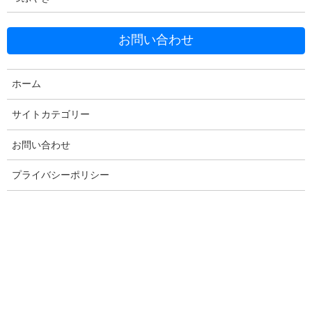
お問い合わせ
Facebook
X
Bluesky
ホーム
Threads
Hatena
LINE
サイトカテゴリー
Copy
お問い合わせ
プライバシーポリシー
コメントを残す
メールアドレスが公開されることはありません。
※
が付いている
欄は必須項目です
コメント
※