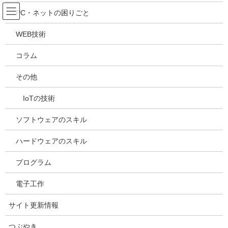
コ
ナ
吉川万能ＩＴ研究所
PC・ネットの困りごと
ン
ビ
テ
ゲ
WEB技術
ン
ー
メディア
ツ
シ
コラム
へ
ョ
ス
ン
HOME
メディア
20210513160540
その他
キ
に
ッ
移
IoTの技術
プ
動
2021年5月13日
/ 最終更新日時 :
2021年5月13日
kazuhiro
20210513160540
ソフトウェアのスキル
ハードウェアのスキル
プログラム
電子工作
サイト更新情報
つぶやき