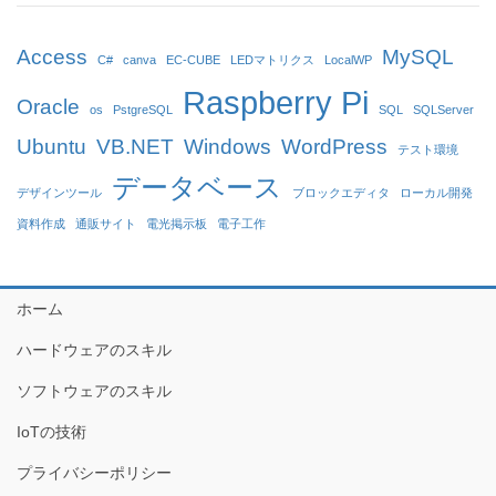
Access
MySQL
C#
canva
EC-CUBE
LEDマトリクス
LocalWP
Raspberry Pi
Oracle
os
PstgreSQL
SQL
SQLServer
Ubuntu
VB.NET
Windows
WordPress
テスト環境
データベース
デザインツール
ブロックエディタ
ローカル開発
資料作成
通販サイト
電光掲示板
電子工作
ホーム
ハードウェアのスキル
ソフトウェアのスキル
IoTの技術
プライバシーポリシー