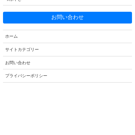
お問い合わせ
Facebook
X
Bluesky
ホーム
Threads
Hatena
LINE
サイトカテゴリー
Copy
お問い合わせ
プライバシーポリシー
コメントを残す
メールアドレスが公開されることはありません。
※
が付いている
欄は必須項目です
コメント
※