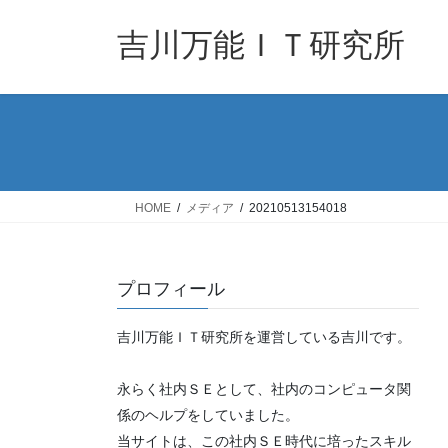
コ
ナ
ン
ビ
吉川万能ＩＴ研究所
テ
ゲ
ン
ー
ツ
シ
へ
ョ
ス
ン
キ
に
ッ
移
HOME
メディア
20210513154018
プ
動
プロフィール
吉川万能ＩＴ研究所を運営している吉川です。
永らく社内ＳＥとして、社内のコンピュータ関
係のヘルプをしていました。
当サイトは、この社内ＳＥ時代に培ったスキル