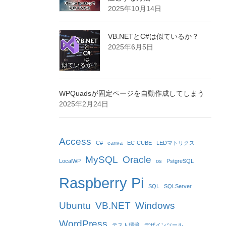
2025年10月14日
VB.NETとC#は似ているか？
2025年6月5日
WPQuadsが固定ページを自動作成してしまう
2025年2月24日
Access
C#
canva
EC-CUBE
LEDマトリクス
MySQL
Oracle
LocalWP
os
PstgreSQL
Raspberry Pi
SQL
SQLServer
Ubuntu
VB.NET
Windows
WordPress
テスト環境
デザインツール