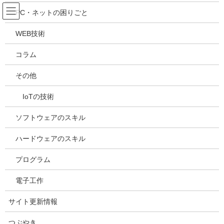
コ
ナ
吉川万能ＩＴ研究所
PC・ネットの困りごと
ン
ビ
テ
ゲ
WEB技術
ン
ー
メディア
ツ
シ
コラム
へ
ョ
ス
ン
HOME
メディア
20210513153946
その他
キ
に
ッ
移
IoTの技術
プ
動
2021年5月13日
/ 最終更新日時 :
2021年5月13日
kazuhiro
20210513153946
ソフトウェアのスキル
ハードウェアのスキル
プログラム
電子工作
サイト更新情報
つぶやき