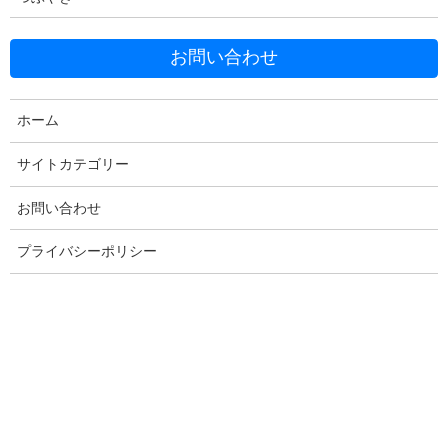
お問い合わせ
Facebook
X
Bluesky
Threads
Hatena
LINE
ホーム
Copy
サイトカテゴリー
お問い合わせ
コメントを残す
プライバシーポリシー
メールアドレスが公開されることはありません。
※
が付いている
欄は必須項目です
コメント
※