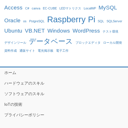
Access
MySQL
C#
canva
EC-CUBE
LEDマトリクス
LocalWP
Raspberry Pi
Oracle
os
PstgreSQL
SQL
SQLServer
Ubuntu
VB.NET
Windows
WordPress
テスト環境
データベース
デザインツール
ブロックエディタ
ローカル開発
資料作成
通販サイト
電光掲示板
電子工作
ホーム
ハードウェアのスキル
ソフトウェアのスキル
IoTの技術
プライバシーポリシー