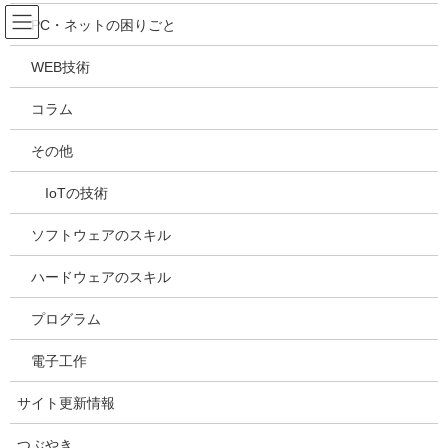
コ
ナ
吉川万能ＩＴ研究所
PC・ネットの困りごと
ン
ビ
テ
ゲ
WEB技術
ン
ー
メディア
ツ
シ
コラム
へ
ョ
ス
ン
HOME
メディア
20210512131310
その他
キ
に
ッ
移
IoTの技術
プ
動
2021年5月12日
/ 最終更新日時 :
2021年5月12日
kazuhiro
20210512131310
ソフトウェアのスキル
ハードウェアのスキル
プログラム
電子工作
サイト更新情報
つぶやき