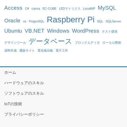
Access
MySQL
C#
canva
EC-CUBE
LEDマトリクス
LocalWP
Raspberry Pi
Oracle
os
PstgreSQL
SQL
SQLServer
Ubuntu
VB.NET
Windows
WordPress
テスト環境
データベース
デザインツール
ブロックエディタ
ローカル開発
資料作成
通販サイト
電光掲示板
電子工作
ホーム
ハードウェアのスキル
ソフトウェアのスキル
IoTの技術
プライバシーポリシー