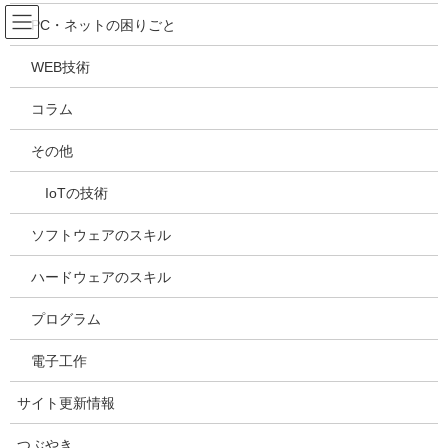
コ
ナ
吉川万能ＩＴ研究所
PC・ネットの困りごと
ン
ビ
テ
ゲ
WEB技術
ン
ー
メディア
ツ
シ
コラム
へ
ョ
ス
ン
HOME
メディア
20210512130547
その他
キ
に
ッ
移
IoTの技術
プ
動
2021年5月12日
/ 最終更新日時 :
2021年5月12日
kazuhiro
20210512130547
ソフトウェアのスキル
ハードウェアのスキル
プログラム
電子工作
サイト更新情報
つぶやき