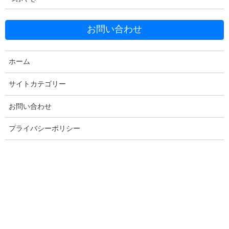
お問い合わせ
Facebook
X
Bluesky
Threads
Hatena
LINE
ホーム
Copy
サイトカテゴリー
お問い合わせ
コメントを残す
プライバシーポリシー
メールアドレスが公開されることはありません。
※
が付いている
欄は必須項目です
コメント
※