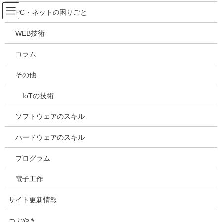
コ
ナ
吉川万能ＩＴ研究所
PC・ネットの困りごと
ン
ビ
テ
ゲ
WEB技術
ン
ー
メディア
ツ
シ
コラム
へ
ョ
ス
ン
HOME
メディア
20210512123946
その他
キ
に
ッ
移
IoTの技術
プ
動
2021年5月12日
/ 最終更新日時 :
2021年5月12日
kazuhiro
20210512123946
ソフトウェアのスキル
ハードウェアのスキル
プログラム
電子工作
サイト更新情報
つぶやき