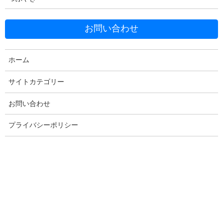
お問い合わせ
Facebook
X
Bluesky
Threads
Hatena
LINE
ホーム
Copy
サイトカテゴリー
お問い合わせ
コメントを残す
プライバシーポリシー
メールアドレスが公開されることはありません。
※
が付いている
欄は必須項目です
コメント
※