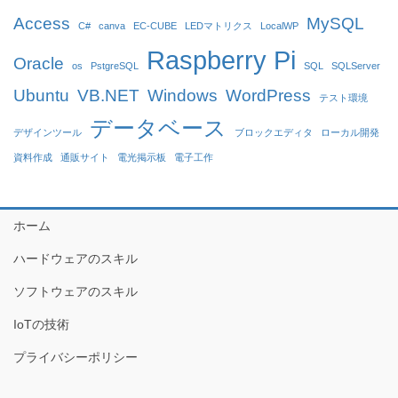
Access
MySQL
C#
canva
EC-CUBE
LEDマトリクス
LocalWP
Raspberry Pi
Oracle
os
PstgreSQL
SQL
SQLServer
Ubuntu
VB.NET
Windows
WordPress
テスト環境
データベース
デザインツール
ブロックエディタ
ローカル開発
資料作成
通販サイト
電光掲示板
電子工作
ホーム
ハードウェアのスキル
ソフトウェアのスキル
IoTの技術
プライバシーポリシー