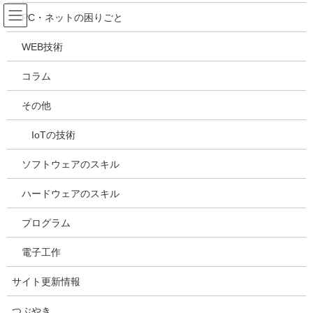
コ
ナ
吉川万能ＩＴ研究所
PC・ネットの困りごと
ン
ビ
テ
ゲ
WEB技術
ン
ー
メディア
ツ
シ
コラム
へ
ョ
ス
ン
HOME
メディア
20210507113324
その他
キ
に
ッ
移
IoTの技術
プ
動
2021年5月7日
/ 最終更新日時 :
2021年5月7日
kazuhiro
20210507113324
ソフトウェアのスキル
ハードウェアのスキル
プログラム
電子工作
サイト更新情報
つぶやき