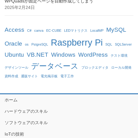
WPQuadsが固定ページを自動作成してしまう
2025年2月24日
Access
MySQL
C#
canva
EC-CUBE
LEDマトリクス
LocalWP
Raspberry Pi
Oracle
os
PstgreSQL
SQL
SQLServer
Ubuntu
VB.NET
Windows
WordPress
テスト環境
データベース
デザインツール
ブロックエディタ
ローカル開発
資料作成
通販サイト
電光掲示板
電子工作
ホーム
ハードウェアのスキル
ソフトウェアのスキル
IoTの技術